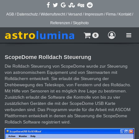
AGB
/
Datenschutz
/
Widerrufsrecht
/
Versand
/
Impressum
/
Firma
/
Kontakt
/
Referenzen
/
Skyphoto
Toggle
0
naviga
ScopeDome Rolldach Steuerung
Die Rolldach Steuerung von ScopeDome wurde zur Steuerung
von astronomischem Equipment und von Sternwarten mit
Rolldächern entwickelt. Sie erlaubt die Steuerung der
Drehbewegung des Teleskops, von Fenstern und des Rolldachs.
Mit Hilfe von Sensoren ist es möglich ihre Lage zu bestimmen.
Zusätzlich erlaubt die Software die Kontrolle von bis zu vier
zusätzlichen Geräten die mit der ScopeDome USB Karte
verbunden sind. Das Programm wurde für die Arbeit mit ASCOM
Plattformen entwickelt in denen als Steuerung die ScopeDome
Rolldach Software registriert wird.