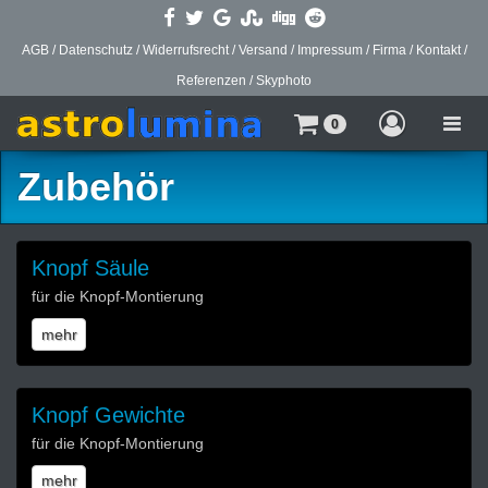
AGB
/
Datenschutz
/
Widerrufsrecht
/
Versand
/
Impressum
/
Firma
/
Kontakt
/
Referenzen
/
Skyphoto
Toggle
0
naviga
Zubehör
Knopf Säule
für die Knopf-Montierung
mehr
Knopf Gewichte
für die Knopf-Montierung
mehr