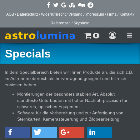
AGB
/
Datenschutz
/
Widerrufsrecht
/
Versand
/
Impressum
/
Firma
/
Kontakt
/
Referenzen
/
Skyphoto
Toggle
0
naviga
Specials
In dem Specialbereich bieten wir Ihnen Produkte an, die sich z.B.
im Astronomiebereich als hervorragend geeignet und hilfreich
erwiesen haben.
Montierungen der besonders stabilen Art. Absolut
standfeste Unterbauten mit hoher Nachführpräzision für
schweres, optisches Equipment.
Software für die Vorbereitung und zur Anfertigung von
Sternkarten, Kamerasteuerung und Bildbearbeitung.